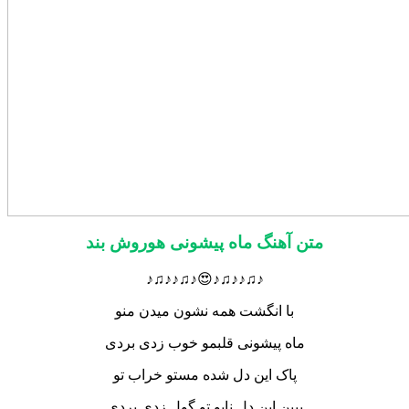
متن آهنگ ماه پیشونی هوروش بند
♪♫♪♪♫♪😍♪♫♪♪♫♪
با انگشت همه نشون میدن منو
ماه پیشونی قلبمو خوب زدی بردی
پاک این دل شده مستو خراب تو
ببین این دل نابو تو گول زدی بردی