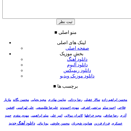
منو اصلی
■
لینک های اصلی
صفحه اصلی
بخش موزیک
دانلود آهنگ
دانلود آلبوم
دانلود ریمیکس
دانلود موزیک ویدیو
برچسب ها
■
سالار عقیلی
رضا یزدانی
بنیامین بهادری
مجید یحیایی
محسن یگانه
مازیار
محسن ابراهیم زاده
فلاحی
احمد سلو
مرتضی اشرفی
مهدی احمدوند
علیرضا طلیسچی
علی لهراسبی
افشین
آذری
رضا صادقی
مجید خراطها
کامران مولایی
امیر علی
میثم ابراهیمی
مهدی مقدم
حمید
دانلود آهنگ جدید
عسکری
فرزاد فرزین
همایون شجریان
محسن چاوشی
پویا بیاتی