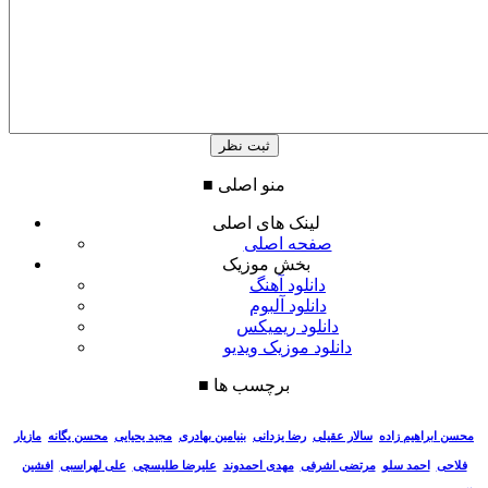
منو اصلی
■
لینک های اصلی
صفحه اصلی
بخش موزیک
دانلود آهنگ
دانلود آلبوم
دانلود ریمیکس
دانلود موزیک ویدیو
برچسب ها
■
سالار عقیلی
رضا یزدانی
بنیامین بهادری
مجید یحیایی
محسن یگانه
مازیار
محسن ابراهیم زاده
فلاحی
احمد سلو
مرتضی اشرفی
مهدی احمدوند
علیرضا طلیسچی
علی لهراسبی
افشین