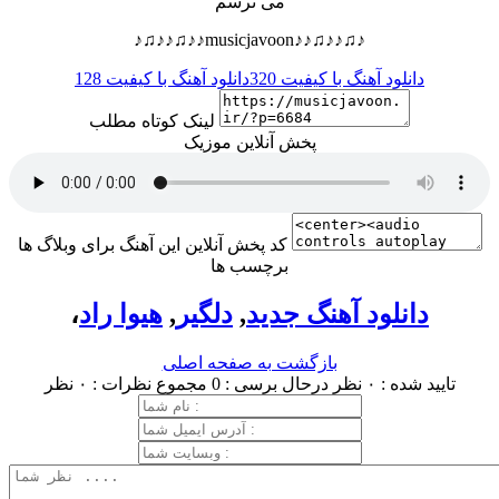
می ترسم
♪♫♪♪♫♪♪musicjavoon♪♪♫♪♪♫♪
دانلود آهنگ با کیفیت 320
دانلود آهنگ با کیفیت 128
لینک کوتاه مطلب
پخش آنلاین موزیک
کد پخش آنلاین این آهنگ برای وبلاگ ها
برچسب ها
دانلود آهنگ جدید
,
دلگیر
,
هیوا راد
،
بازگشت به صفحه اصلی
تایید شده : ۰ نظر
درحال برسی : 0
مجموع نظرات : ۰ نظر