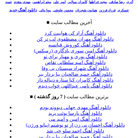
آذری
رضا صادقی
مجید خراطها
کامران مولایی
امیر علی
میثم ابراهیمی
مهدی مقدم
حمید
دانلود آهنگ جدید
عسکری
فرزاد فرزین
همایون شجریان
محسن چاوشی
پویا بیاتی
آخرین مطالب سایت
■
دانلود آهنگ آراد کی هواییت کرد
دانلود آهنگ مهران مصطفوی لب تر کن
دانلود آهنگ کوروش فیانسه
دانلود آهنگ امین سوری یادگاری (رمیکس)
دانلود آهنگ پوری و مهیار برای تو
دانلود آهنگ امید سلطانی تقاص
دانلود آهنگ شهراد سیستان بی وفا
دانلود آهنگ حمید صالحیان بیا بردار ببر
دانلود آهنگ کامران کیا ستاره دنباله دار
دانلود آهنگ نامی عبداللهی خواب دیدم
برترین مطالب سایت
( 7 روز گذشته )
■
دانلود آهنگ مهدی جهانی دیوونه بودم
دانلود آهنگ پارسا پوئت پرید
دانلود آهنگ امین و امید می
دانلود آهنگ احسان نی زن از تو نوشتم (پیانو ورژن)
دانلود آهنگ احمد سلو چی شد
دانلود آهنگ حمید صالحیان بیا بردار ببر