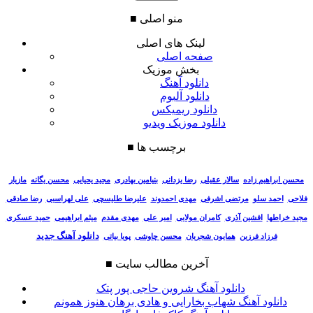
منو اصلی
■
لینک های اصلی
صفحه اصلی
بخش موزیک
دانلود آهنگ
دانلود آلبوم
دانلود ریمیکس
دانلود موزیک ویدیو
برچسب ها
■
سالار عقیلی
رضا یزدانی
بنیامین بهادری
مجید یحیایی
محسن یگانه
مازیار
محسن ابراهیم زاده
فلاحی
احمد سلو
مرتضی اشرفی
مهدی احمدوند
علیرضا طلیسچی
علی لهراسبی
رضا صادقی
مجید خراطها
افشین آذری
کامران مولایی
امیر علی
مهدی مقدم
میثم ابراهیمی
حمید عسکری
دانلود آهنگ جدید
فرزاد فرزین
همایون شجریان
محسن چاوشی
پویا بیاتی
آخرین مطالب سایت
■
دانلود آهنگ شروین حاجی پور پتک
دانلود آهنگ شهاب بخارایی و هادی برهان هنوز همونم