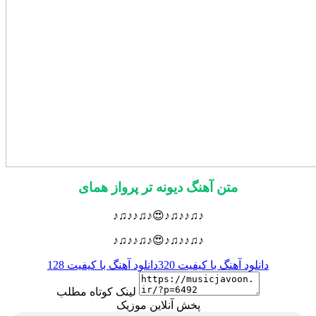
متن آهنگ دیونه تر پرواز همای
♪♫♪♪♫♪😍♪♫♪♪♫♪
♪♫♪♪♫♪😍♪♫♪♪♫♪
دانلود آهنگ با کیفیت 320
دانلود آهنگ با کیفیت 128
لینک کوتاه مطلب
پخش آنلاین موزیک