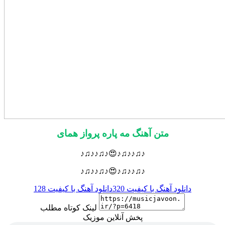
متن آهنگ مه پاره پرواز همای
♪♫♪♪♫♪😍♪♫♪♪♫♪
♪♫♪♪♫♪😍♪♫♪♪♫♪
دانلود آهنگ با کیفیت 320
دانلود آهنگ با کیفیت 128
لینک کوتاه مطلب
پخش آنلاین موزیک