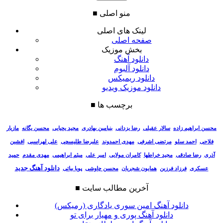
منو اصلی
■
لینک های اصلی
صفحه اصلی
بخش موزیک
دانلود آهنگ
دانلود آلبوم
دانلود ریمیکس
دانلود موزیک ویدیو
برچسب ها
■
سالار عقیلی
رضا یزدانی
بنیامین بهادری
مجید یحیایی
محسن یگانه
مازیار
محسن ابراهیم زاده
فلاحی
احمد سلو
مرتضی اشرفی
مهدی احمدوند
علیرضا طلیسچی
علی لهراسبی
افشین
آذری
رضا صادقی
مجید خراطها
کامران مولایی
امیر علی
میثم ابراهیمی
مهدی مقدم
حمید
دانلود آهنگ جدید
عسکری
فرزاد فرزین
همایون شجریان
محسن چاوشی
پویا بیاتی
آخرین مطالب سایت
■
دانلود آهنگ امین سوری یادگاری (رمیکس)
دانلود آهنگ پوری و مهیار برای تو