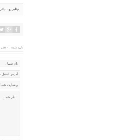
،
پناه
,
پویا بیاتی
تایید شده : ۰ نظر