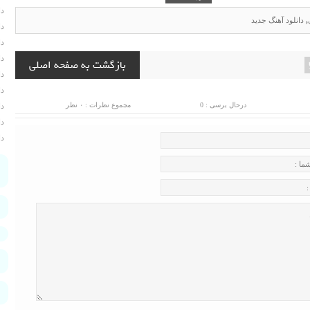
دا
,
دانلود آهنگ جدید
دا
دا
دا
بازگشت به صفحه اصلی
دا
دا
درحال برسی : 0
مجموع نظرات : ۰ نظر
دا
دا
دا
ج