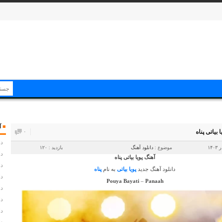
■
آ
ا بیاتی پناه
۰
دا
موضوع :
دانلود آهنگ
بازدید : ۱۲۰
دا
آهنگ پویا بیاتی پناه
دا
دانلود آهنگ جدید
پویا بیاتی
به نام
پناه
دا
Pouya Bayati
–
Panaah
دا
دا
دا