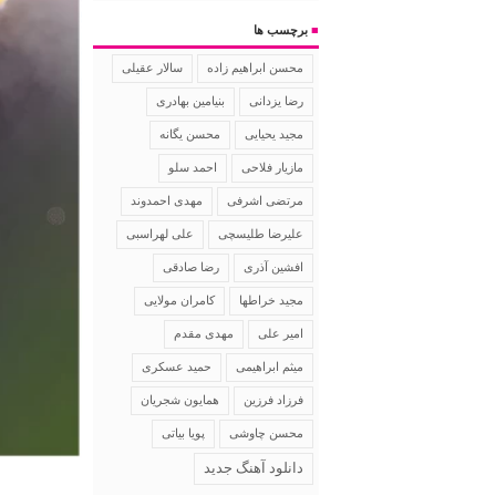
■
برچسب ها
سالار عقیلی
محسن ابراهیم زاده
رضا یزدانی
بنیامین بهادری
مجید یحیایی
محسن یگانه
مازیار فلاحی
احمد سلو
مرتضی اشرفی
مهدی احمدوند
علیرضا طلیسچی
علی لهراسبی
افشین آذری
رضا صادقی
مجید خراطها
کامران مولایی
امیر علی
مهدی مقدم
میثم ابراهیمی
حمید عسکری
فرزاد فرزین
همایون شجریان
محسن چاوشی
پویا بیاتی
دانلود آهنگ جدید