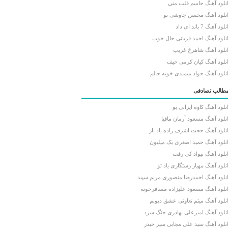
نلود آهنگ حامیم قلب منی
نلود آهنگ محسن چاوشی تو
لود آهنگ 7 باند ای داد
نلود آهنگ احمد قربانی حال خوب
نلود آهنگ شاهرخ غریب
نلود آهنگ کیان کرمی حیف
نلود آهنگ جواد میمندی خوبه حالم
طالب تصادفی
نلود آهنگ کاوه ایرانی بو
نلود آهنگ مسعود آرمان مافیا
نلود آهنگ حجت اشرف زاده یاد یار
نلود آهنگ حمید اصغری یک میلیون
نلود آهنگ نیواد کی رفت
نلود آهنگ مهیار رستگاری یاد تو
نلود آهنگ احمدرضا منصوری مریم سپید
نلود آهنگ مسعود علیزاده مسافرخونه
نلود آهنگ میثم تعاونی عشق دیونم
نلود آهنگ امیرعلی بهادری جنگ سرد
نلود آهنگ سید علی مجابی سپر حیدر