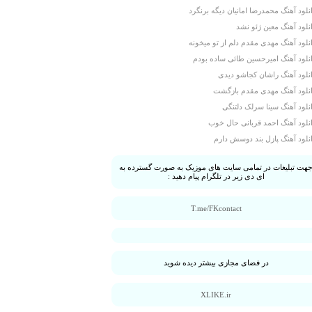
نلود آهنگ محمدرضا امانیان دیگه برنگرد
نلود آهنگ معین ژئو نشد
نلود آهنگ مهدی مقدم دلم از تو میخونه
نلود آهنگ امیرحسین طائی ساده بودم
نلود آهنگ راشان کجاشو دیدی
نلود آهنگ مهدی مقدم بازگشت
نلود آهنگ سینا سرلک دلتنگی
نلود آهنگ احمد قربانی حال خوب
نلود آهنگ پازل بند دوسش دارم
هت تبلیغات در تمامی سایت های موزیک به صورت گسترده به
ای دی زیر در تلگرام پیام دهید :
T.me/FKcontact
در فضای مجازی بیشتر دیده شوید
XLIKE.ir