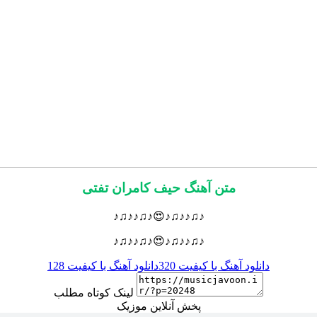
متن آهنگ حیف کامران تفتی
♪♫♪♪♫♪😍♪♫♪♪♫♪
♪♫♪♪♫♪😍♪♫♪♪♫♪
دانلود آهنگ با کیفیت 320
دانلود آهنگ با کیفیت 128
لینک کوتاه مطلب
پخش آنلاین موزیک