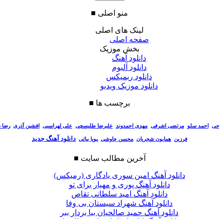
منو اصلی
■
لینک های اصلی
صفحه اصلی
بخش موزیک
دانلود آهنگ
دانلود آلبوم
دانلود ریمیکس
دانلود موزیک ویدیو
برچسب ها
■
احی
احمد سلو
مرتضی اشرفی
مهدی احمدوند
علیرضا طلیسچی
علی لهراسبی
افشین آذری
رضا 
دانلود آهنگ جدید
فرزین
همایون شجریان
محسن چاوشی
پویا بیاتی
آخرین مطالب سایت
■
دانلود آهنگ امین سوری یادگاری (رمیکس)
دانلود آهنگ پوری و مهیار برای تو
دانلود آهنگ امید سلطانی تقاص
دانلود آهنگ شهراد سیستان بی وفا
دانلود آهنگ حمید صالحیان بیا بردار ببر