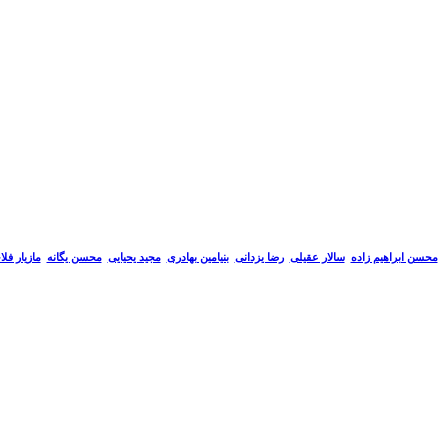
سالار عقیلی
رضا یزدانی
بنیامین بهادری
مجید یحیایی
محسن یگانه
مازیار فل
محسن ابراهیم زاده