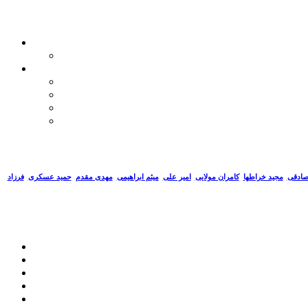
صادقی
مجید خراطها
کامران مولایی
امیر علی
میثم ابراهیمی
مهدی مقدم
حمید عسکری
فرزاد