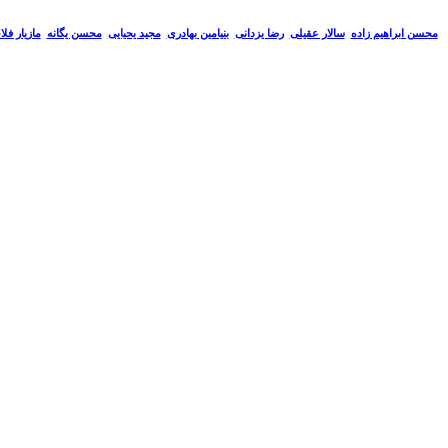
سالار عقیلی
رضا یزدانی
بنیامین بهادری
مجید یحیایی
محسن یگانه
مازیار فل
محسن ابراهیم زاده