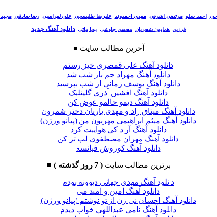
احی
احمد سلو
مرتضی اشرفی
مهدی احمدوند
علیرضا طلیسچی
علی لهراسبی
رضا صادقی
مجید 
دانلود آهنگ جدید
فرزین
همایون شجریان
محسن چاوشی
پویا بیاتی
آخرین مطالب سایت
■
دانلود آهنگ علی قمصری خیز رستم
دانلود آهنگ مهراد جم باز شب شد
دانلود آهنگ یوسف زمانی از شب بپرسید
دانلود آهنگ افشین آذری گلینلیک
دانلود آهنگ دیمو حالمو عوض کن
دانلود آهنگ میثاق راد و مهدی یاریان دختر شمرون
دانلود آهنگ میثم ابراهیمی مهربون من (پیانو ورژن)
دانلود آهنگ آراد کی هواییت کرد
دانلود آهنگ مهران مصطفوی لب تر کن
دانلود آهنگ کوروش فیانسه
برترین مطالب سایت
( 7 روز گذشته )
■
دانلود آهنگ مهدی جهانی دیوونه بودم
دانلود آهنگ امین و امید می
دانلود آهنگ احسان نی زن از تو نوشتم (پیانو ورژن)
دانلود آهنگ نامی عبداللهی خواب دیدم