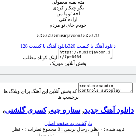
مثه بقیه معمولی
بگو چیکار کردی
اخه تو با من
اراده کنی
خودم جای تو مردم
♪♫♪♪♫♪♪musicjavoon♪♪♫♪♪♫♪
دانلود آهنگ با کیفیت 320
دانلود آهنگ با کیفیت 128
لینک کوتاه مطلب
پخش آنلاین موزیک
کد پخش آنلاین این آهنگ برای وبلاگ ها
برچسب ها
دانلود آهنگ جدید
,
ستاره چیه
,
کسری گلشنی
،
بازگشت به صفحه اصلی
تایید شده : ۰ نظر
درحال برسی : 0
مجموع نظرات : ۰ نظر