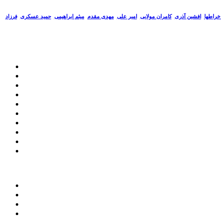
خراطها
افشین آذری
کامران مولایی
امیر علی
مهدی مقدم
میثم ابراهیمی
حمید عسکری
فرزاد