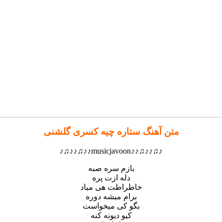
متن آهنگ ستاره چیه کسری گلشنی
♪♫♪♪♫♪♪musicjavoon♪♪♫♪♪♫♪
بازم سره صبه
دله ازت پره
خاطراطت هی میاد
برام میشه دوره
بگو کی میخواست
کیو دیونه کنه