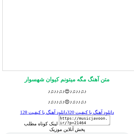
متن آهنگ مگه میتونم کیوان شهسوار
♪♫♪♪♫♪😍♪♫♪♪♫♪
♪♫♪♪♫♪😍♪♫♪♪♫♪
دانلود آهنگ با کیفیت 320
دانلود آهنگ با کیفیت 128
لینک کوتاه مطلب
پخش آنلاین موزیک