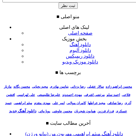
منو اصلی
■
لینک های اصلی
صفحه اصلی
بخش موزیک
دانلود آهنگ
دانلود آلبوم
دانلود ریمیکس
دانلود موزیک ویدیو
برچسب ها
■
سالار عقیلی
رضا یزدانی
بنیامین بهادری
مجید یحیایی
محسن یگانه
مازیار
محسن ابراهیم زاده
فلاحی
احمد سلو
مرتضی اشرفی
مهدی احمدوند
علیرضا طلیسچی
علی لهراسبی
افشین
آذری
رضا صادقی
مجید خراطها
کامران مولایی
امیر علی
مهدی مقدم
میثم ابراهیمی
حمید
دانلود آهنگ جدید
عسکری
فرزاد فرزین
همایون شجریان
محسن چاوشی
پویا بیاتی
آخرین مطالب سایت
■
دانلود آهنگ میثم ابراهیمی مهربون من (پیانو ورژن)