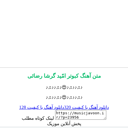
متن آهنگ کبوتر امّید گرشا رضائی
♪♫♪♪♫♪😍♪♫♪♪♫♪
♪♫♪♪♫♪😍♪♫♪♪♫♪
دانلود آهنگ با کیفیت 320
دانلود آهنگ با کیفیت 128
لینک کوتاه مطلب
پخش آنلاین موزیک