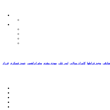
صادقی
مجید خراطها
کامران مولایی
امیر علی
مهدی مقدم
میثم ابراهیمی
حمید عسکری
فرزاد