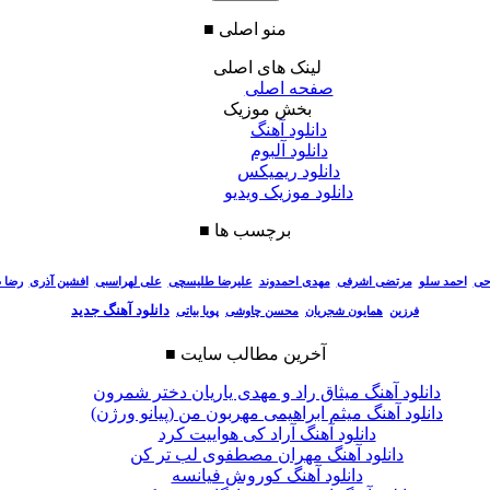
منو اصلی
■
لینک های اصلی
صفحه اصلی
بخش موزیک
دانلود آهنگ
دانلود آلبوم
دانلود ریمیکس
دانلود موزیک ویدیو
برچسب ها
■
احی
احمد سلو
مرتضی اشرفی
مهدی احمدوند
علیرضا طلیسچی
علی لهراسبی
افشین آذری
رضا 
دانلود آهنگ جدید
فرزین
همایون شجریان
محسن چاوشی
پویا بیاتی
آخرین مطالب سایت
■
دانلود آهنگ میثاق راد و مهدی یاریان دختر شمرون
دانلود آهنگ میثم ابراهیمی مهربون من (پیانو ورژن)
دانلود آهنگ آراد کی هواییت کرد
دانلود آهنگ مهران مصطفوی لب تر کن
دانلود آهنگ کوروش فیانسه