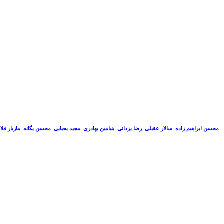
سالار عقیلی
رضا یزدانی
بنیامین بهادری
مجید یحیایی
محسن یگانه
مازیار فل
محسن ابراهیم زاده