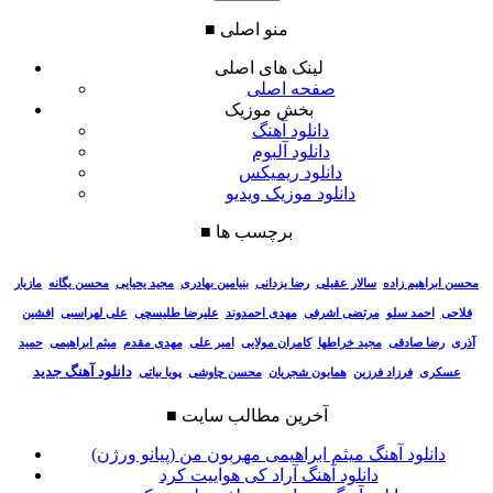
منو اصلی
■
لینک های اصلی
صفحه اصلی
بخش موزیک
دانلود آهنگ
دانلود آلبوم
دانلود ریمیکس
دانلود موزیک ویدیو
برچسب ها
■
سالار عقیلی
رضا یزدانی
بنیامین بهادری
مجید یحیایی
محسن یگانه
مازیار
محسن ابراهیم زاده
فلاحی
احمد سلو
مرتضی اشرفی
مهدی احمدوند
علیرضا طلیسچی
علی لهراسبی
افشین
آذری
رضا صادقی
مجید خراطها
کامران مولایی
امیر علی
مهدی مقدم
میثم ابراهیمی
حمید
دانلود آهنگ جدید
عسکری
فرزاد فرزین
همایون شجریان
محسن چاوشی
پویا بیاتی
آخرین مطالب سایت
■
دانلود آهنگ میثم ابراهیمی مهربون من (پیانو ورژن)
دانلود آهنگ آراد کی هواییت کرد