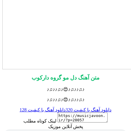
متن آهنگ دل مو گروه دارکوب
♪♫♪♪♫♪😍♪♫♪♪♫♪
♪♫♪♪♫♪😍♪♫♪♪♫♪
دانلود آهنگ با کیفیت 320
دانلود آهنگ با کیفیت 128
لینک کوتاه مطلب
پخش آنلاین موزیک