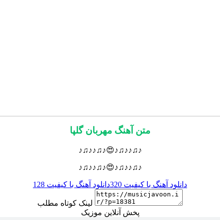
متن آهنگ مهربان گلپا
♪♫♪♪♫♪😍♪♫♪♪♫♪
♪♫♪♪♫♪😍♪♫♪♪♫♪
دانلود آهنگ با کیفیت 320
دانلود آهنگ با کیفیت 128
لینک کوتاه مطلب
پخش آنلاین موزیک