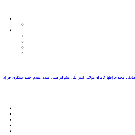
صادقی
مجید خراطها
کامران مولایی
امیر علی
میثم ابراهیمی
مهدی مقدم
حمید عسکری
فرزاد