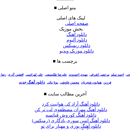
منو اصلی
■
لینک های اصلی
صفحه اصلی
بخش موزیک
دانلود آهنگ
دانلود آلبوم
دانلود ریمیکس
دانلود موزیک ویدیو
برچسب ها
■
احی
احمد سلو
مرتضی اشرفی
مهدی احمدوند
علیرضا طلیسچی
علی لهراسبی
افشین آذری
رضا 
دانلود آهنگ جدید
فرزین
همایون شجریان
محسن چاوشی
پویا بیاتی
آخرین مطالب سایت
■
دانلود آهنگ آراد کی هواییت کرد
دانلود آهنگ مهران مصطفوی لب تر کن
دانلود آهنگ کوروش فیانسه
دانلود آهنگ امین سوری یادگاری (رمیکس)
دانلود آهنگ پوری و مهیار برای تو