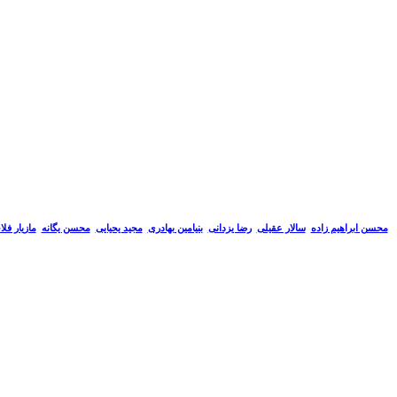
سالار عقیلی
رضا یزدانی
بنیامین بهادری
مجید یحیایی
محسن یگانه
مازیار فل
محسن ابراهیم زاده