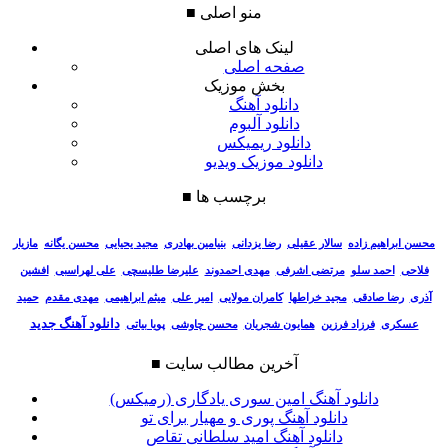
منو اصلی
■
لینک های اصلی
صفحه اصلی
بخش موزیک
دانلود آهنگ
دانلود آلبوم
دانلود ریمیکس
دانلود موزیک ویدیو
برچسب ها
■
سالار عقیلی
رضا یزدانی
بنیامین بهادری
مجید یحیایی
محسن یگانه
مازیار
محسن ابراهیم زاده
فلاحی
احمد سلو
مرتضی اشرفی
مهدی احمدوند
علیرضا طلیسچی
علی لهراسبی
افشین
آذری
رضا صادقی
مجید خراطها
کامران مولایی
امیر علی
میثم ابراهیمی
مهدی مقدم
حمید
دانلود آهنگ جدید
عسکری
فرزاد فرزین
همایون شجریان
محسن چاوشی
پویا بیاتی
آخرین مطالب سایت
■
دانلود آهنگ امین سوری یادگاری (رمیکس)
دانلود آهنگ پوری و مهیار برای تو
دانلود آهنگ امید سلطانی تقاص