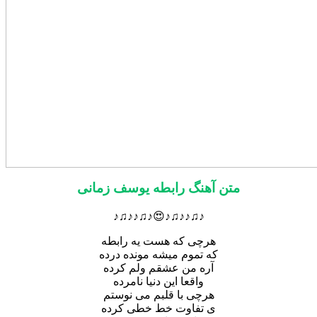
متن آهنگ رابطه یوسف زمانی
♪♫♪♪♫♪😍♪♫♪♪♫♪
هرچی که هست یه رابطه
که تموم میشه مونده درده
آره من عشقم ولم کرده
واقعا این دنیا نامرده
هرچی با قلبم می نوستم
ی تفاوت خط خطی کرده