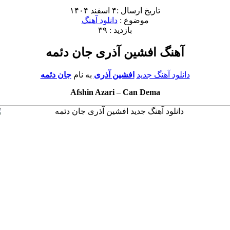
تاریخ ارسال :۴ اسفند ۱۴۰۴
موضوع :
دانلود آهنگ
بازدید : ۳۹
آهنگ افشین آذری جان دئمه
دانلود آهنگ جدید
افشین آذری
به نام
جان دئمه
Afshin Azari
–
Can Dema