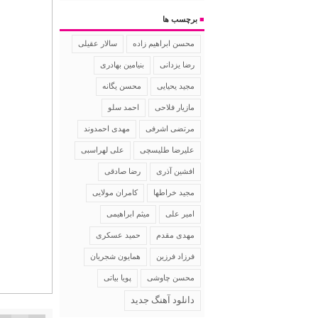
■
برچسب ها
سالار عقیلی
محسن ابراهیم زاده
رضا یزدانی
بنیامین بهادری
مجید یحیایی
محسن یگانه
مازیار فلاحی
احمد سلو
مرتضی اشرفی
مهدی احمدوند
علیرضا طلیسچی
علی لهراسبی
افشین آذری
رضا صادقی
مجید خراطها
کامران مولایی
امیر علی
میثم ابراهیمی
مهدی مقدم
حمید عسکری
فرزاد فرزین
همایون شجریان
محسن چاوشی
پویا بیاتی
دانلود آهنگ جدید