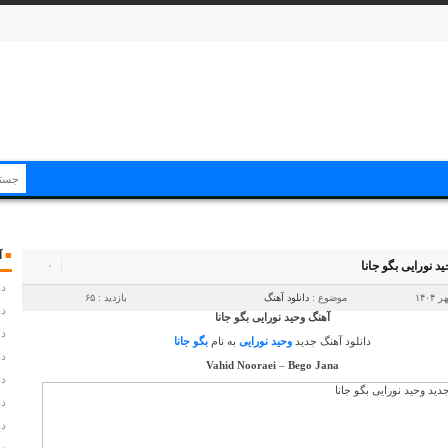
■
آ
ید نورایی بگو جانا
۰
دا
موضوع :
دانلود آهنگ
بازدید : ۶۵
دا
آهنگ وحید نورایی بگو جانا
دا
دانلود آهنگ جدید
وحید نورایی
به نام
بگو جانا
دا
Vahid Nooraei
–
Bego Jana
دا
دا
دا