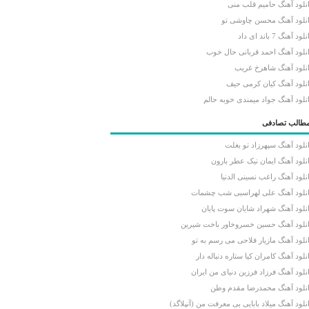
نلود آهنگ حامیم قلب منی
نلود آهنگ محسن چاوشی تو
لود آهنگ 7 باند ای داد
نلود آهنگ احمد قربانی حال خوب
نلود آهنگ شاهرخ غریب
نلود آهنگ کیان کرمی حیف
نلود آهنگ جواد میمندی خوبه حالم
طالب تصادفی
نلود آهنگ سپهرزاد تو بغلت
نلود آهنگ ایمان نیک عطر بارون
نلود آهنگ راغب نسینی الدنیا
نلود آهنگ علی لهراسبی شب چشمات
نلود آهنگ شهراد شایان سوت پایان
نلود آهنگ حسین خسروخاور باخت شیرین
نلود آهنگ مازیار فلاحی می رسم به تو
نلود آهنگ کامران کیا ستاره دنباله دار
نلود آهنگ فرزاد فرزین دنیای من ایران
نلود آهنگ محمدرضا مقدم وطن
نلود آهنگ میلاد بابایی بی معرفت من (آنپلاگد)