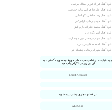
نلود آهنگ فرزاد فرزین مدال مردمی
نلود آهنگ علیرضا قربانی سایه خورشید
نلود آهنگ رضا صادقی بگو کجایی
نلود آهنگ مهدی زمانی پارادوکس
نلود آهنگ محمد علیزاده یارم باش
نلود آهنگ امیر یگانه دریا
نلود آهنگ شهاب رمضان چی موند ازت
نلود آهنگ احمد صفایی زل بزن
نلود آهنگ شهرام ریحانی چشمای تو
هت تبلیغات در تمامی سایت های موزیک به صورت گسترده به
ای دی زیر در تلگرام پیام دهید :
T.me/FKcontact
در فضای مجازی بیشتر دیده شوید
XLIKE.ir