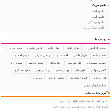
بخش موزیک
دانلود آهنگ
دانلود آلبوم
دانلود ریمیکس
دانلود موزیک ویدیو
■
برچسب ها
سالار عقیلی
رضا یزدانی
بنیامین بهادری
مجید یحیایی
محسن ابراهیم زاده
محسن یگانه
مازیار فلاحی
احمد سلو
مرتضی اشرفی
مهدی احمدوند
علیرضا طلیسچی
علی لهراسبی
رضا صادقی
مجید خراطها
افشین آذری
کامران مولایی
امیر علی
مهدی مقدم
میثم ابراهیمی
حمید عسکری
فرزاد فرزین
همایون شجریان
محسن چاوشی
پویا بیاتی
دانلود آهنگ جدید
■
آخرین مطالب سایت
دانلود آهنگ علیرضا قربانی گلهای باران خورده
دانلود آهنگ کوروش بیژنی دوست دارم (ورژن اصلی)