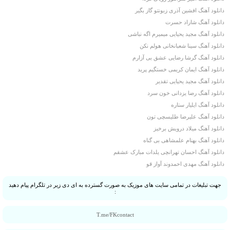
دانلود آهنگ افشین آذری زبونتو گاز بگیر
دانلود آهنگ شاراد حسرت
دانلود آهنگ مجید یحیایی میمیرم اگه نباشی
دانلود آهنگ سینا شعبانخانی هولم نکن
دانلود آهنگ گرشا رضایی عشق بی آزارم
دانلود آهنگ ایمان کریمی خستگیم پرید
دانلود آهنگ مجید یحیایی تقدیر
دانلود آهنگ رضا یزدانی خون سرد
دانلود آهنگ ایلیار ستاره
دانلود آهنگ علیرضا طلیسچی تون
دانلود آهنگ میلاد درویش برخیز
دانلود آهنگ بهنام علمشاهی بی گناه
دانلود آهنگ احسان تهرانچی یلدات مبارک عشقم
دانلود آهنگ مهدی احمدوند آواز قو
جهت تبلیغات در تمامی سایت های موزیک به صورت گسترده به ای دی زیر در تلگرام پیام دهید
:
T.me/FKcontact